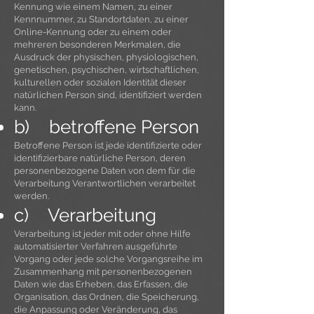
Kennung wie einem Namen, zu einer
Kennnummer, zu Standortdaten, zu einer
Online-Kennung oder zu einem oder
mehreren besonderen Merkmalen, die
Ausdruck der physischen, physiologischen,
genetischen, psychischen, wirtschaftlichen,
kulturellen oder sozialen Identität dieser
natürlichen Person sind, identifiziert werden
kann.
b) betroffene Person
Betroffene Person ist jede identifizierte oder
identifizierbare natürliche Person, deren
personenbezogene Daten von dem für die
Verarbeitung Verantwortlichen verarbeitet
werden.
c) Verarbeitung
Verarbeitung ist jeder mit oder ohne Hilfe
automatisierter Verfahren ausgeführte
Vorgang oder jede solche Vorgangsreihe im
Zusammenhang mit personenbezogenen
Daten wie das Erheben, das Erfassen, die
Organisation, das Ordnen, die Speicherung,
die Anpassung oder Veränderung, das