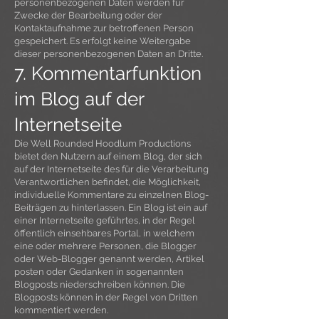
personenbezogenen Daten werden für
Zwecke der Bearbeitung oder der
Kontaktaufnahme zur betroffenen Person
gespeichert. Es erfolgt keine Weitergabe
dieser personenbezogenen Daten an Dritte.
7. Kommentarfunktion
im Blog auf der
Internetseite
Die Well Rounded Hoodlum Productions
bietet den Nutzern auf einem Blog, der sich
auf der Internetseite des für die Verarbeitung
Verantwortlichen befindet, die Möglichkeit,
individuelle Kommentare zu einzelnen Blog-
Beiträgen zu hinterlassen. Ein Blog ist ein auf
einer Internetseite geführtes, in der Regel
öffentlich einsehbares Portal, in welchem
eine oder mehrere Personen, die Blogger
oder Web-Blogger genannt werden, Artikel
posten oder Gedanken in sogenannten
Blogposts niederschreiben können. Die
Blogposts können in der Regel von Dritten
kommentiert werden.