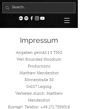
Impressum
Angaben gemäß § 5 TMG
Well Rounded Hoodlum
Productions
Matthew Hendershot
Körnerstraße 38
04107 Leipzig
Vertreten durch: Matthew
Hendershot
Kontakt: Telefon:
+49 172 7359319