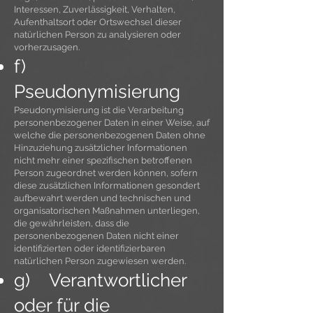
Interessen, Zuverlässigkeit, Verhalten,
Aufenthaltsort oder Ortswechsel dieser
natürlichen Person zu analysieren oder
vorherzusagen.
f)
Pseudonymisierung
Pseudonymisierung ist die Verarbeitung
personenbezogener Daten in einer Weise, auf
welche die personenbezogenen Daten ohne
Hinzuziehung zusätzlicher Informationen
nicht mehr einer spezifischen betroffenen
Person zugeordnet werden können, sofern
diese zusätzlichen Informationen gesondert
aufbewahrt werden und technischen und
organisatorischen Maßnahmen unterliegen,
die gewährleisten, dass die
personenbezogenen Daten nicht einer
identifizierten oder identifizierbaren
natürlichen Person zugewiesen werden.
g) Verantwortlicher
oder für die