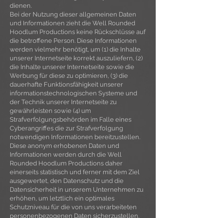
dienen.
Bei der Nutzung dieser allgemeinen Daten
und Informationen zieht die Well Rounded
Hoodlum Productions keine Rückschlüsse auf
die betroffene Person. Diese Informationen
werden vielmehr benötigt, um (1) die Inhalte
unserer Internetseite korrekt auszuliefern, (2)
die Inhalte unserer Internetseite sowie die
Werbung für diese zu optimieren, (3) die
dauerhafte Funktionsfähigkeit unserer
informationstechnologischen Systeme und
der Technik unserer Internetseite zu
gewährleisten sowie (4) um
Strafverfolgungsbehörden im Falle eines
Cyberangriffes die zur Strafverfolgung
notwendigen Informationen bereitzustellen.
Diese anonym erhobenen Daten und
Informationen werden durch die Well
Rounded Hoodlum Productions daher
einerseits statistisch und ferner mit dem Ziel
ausgewertet, den Datenschutz und die
Datensicherheit in unserem Unternehmen zu
erhöhen, um letztlich ein optimales
Schutzniveau für die von uns verarbeiteten
personenbezogenen Daten sicherzustellen.