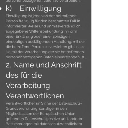
personenbezogenen Daten zu verarbeiten.
k) Einwilligung
Einwilligung ist jede von der betroffenen
Person freiwillig für den bestimmten Fall in
informierter Weise und unmissverständlich
abgegebene Willensbekundung in Form
einer Erklärung oder einer sonstigen
eindeutigen bestätigenden Handlung, mit der
die betroffene Person zu verstehen gibt, dass
sie mit der Verarbeitung der sie betreffenden
personenbezogenen Daten einverstanden ist.
2. Name und Anschrift
des für die
Verarbeitung
Verantwortlichen
Verantwortlicher im Sinne der Datenschutz-
Grundverordnung, sonstiger in den
Mitgliedstaaten der Europäischen Union
geltenden Datenschutzgesetze und anderer
Bestimmungen mit datenschutzrechtlichem