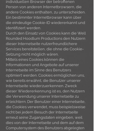
individuellen Browser der betroffenen
Person von anderen Internetbrowsern, die
andere Cookies enthalten, zu unterscheiden.
Ein bestimmter Internetbrowser kann über
die eindeutige Cookie-ID wiedererkannt und
identifiziert werden.
Durch den Einsatz von Cookies kann die Well
Rounded Hoodlum Productions den Nutzern
dieser Internetseite nutzerfreundlichere
Services bereitstellen, die ohne die Cookie-
Setzung nicht möglich wären.
Mittels eines Cookies können die
Informationen und Angebote auf unserer
Internetseite im Sinne des Benutzers
optimiert werden. Cookies ermöglichen uns,
wie bereits erwähnt, die Benutzer unserer
Internetseite wiederzuerkennen. Zweck
dieser Wiedererkennung ist es, den Nutzern
die Verwendung unserer Internetseite zu
erleichtern. Der Benutzer einer Internetseite,
die Cookies verwendet, muss beispielsweise
nicht bei jedem Besuch der Internetseite
erneut seine Zugangsdaten eingeben, weil
dies von der Internetseite und dem auf dem
Computersystem des Benutzers abgelegten