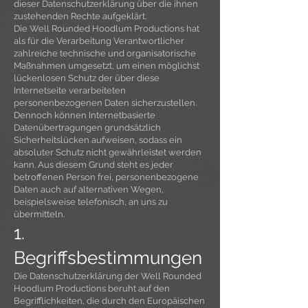
dieser Datenschutzerklärung über die ihnen
zustehenden Rechte aufgeklärt.
Die Well Rounded Hoodlum Productions hat
als für die Verarbeitung Verantwortlicher
zahlreiche technische und organisatorische
Maßnahmen umgesetzt, um einen möglichst
lückenlosen Schutz der über diese
Internetseite verarbeiteten
personenbezogenen Daten sicherzustellen.
Dennoch können Internetbasierte
Datenübertragungen grundsätzlich
Sicherheitslücken aufweisen, sodass ein
absoluter Schutz nicht gewährleistet werden
kann. Aus diesem Grund steht es jeder
betroffenen Person frei, personenbezogene
Daten auch auf alternativen Wegen,
beispielsweise telefonisch, an uns zu
übermitteln.
1.
Begriffsbestimmungen
Die Datenschutzerklärung der Well Rounded
Hoodlum Productions beruht auf den
Begrifflichkeiten, die durch den Europäischen