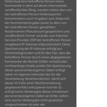
Hinterlässt eine betroffene Person einen
Kommentar in dem auf dieser Internetseite
veröffentlichten Blog, werden neben den von
der betroffenen Person hinterlassenen
Kommentaren auch Angaben zum Zeitpunkt
der Kommentareingabe sowie zu dem von
der betroffenen Person gewählten
Nutzernamen (Pseudonym) gespeichert und
veröffentlicht. Ferner wird die vom Internet-
Service-Provider (ISP) der betroffenen Person
vergebene IP-Adresse mitprotokolliert. Diese
Speicherung der IP-Adresse erfolgt aus
Sicherheitsgründen und für den Fall, dass die
betroffene Person durch einen abgegebenen
Kommentar die Rechte Dritter verletzt oder
rechtswidrige Inhalte postet. Die Speicherung
dieser personenbezogenen Daten erfolgt
daher im eigenen Interesse des für die
Verarbeitung Verantwortlichen, damit sich
dieser im Falle einer Rechtsverletzung
gegebenenfalls exkulpieren könnte. Es
erfolgt keine Weitergabe dieser erhobenen
personenbezogenen Daten an Dritte, sofern
eine solche Weitergabe nicht gesetzlich
vorgeschrieben ist oder der