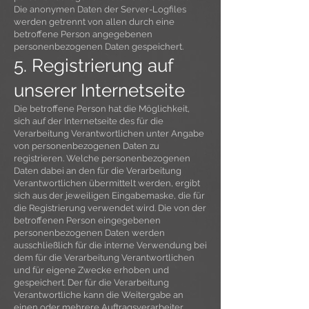
Die anonymen Daten der Server-Logfiles
werden getrennt von allen durch eine
betroffene Person angegebenen
personenbezogenen Daten gespeichert.
5. Registrierung auf
unserer Internetseite
Die betroffene Person hat die Möglichkeit,
sich auf der Internetseite des für die
Verarbeitung Verantwortlichen unter Angabe
von personenbezogenen Daten zu
registrieren. Welche personenbezogenen
Daten dabei an den für die Verarbeitung
Verantwortlichen übermittelt werden, ergibt
sich aus der jeweiligen Eingabemaske, die für
die Registrierung verwendet wird. Die von der
betroffenen Person eingegebenen
personenbezogenen Daten werden
ausschließlich für die interne Verwendung bei
dem für die Verarbeitung Verantwortlichen
und für eigene Zwecke erhoben und
gespeichert. Der für die Verarbeitung
Verantwortliche kann die Weitergabe an
einen oder mehrere Auftragsverarbeiter,