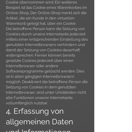
Cookie übernommen wird. Ein weiteres
Beispiel ist das Cookie eines Warenkorbes im
Online-Shop. Der Online-Shop merkt sich die
Artikel, die ein Kunde in den virtuellen
Warenkorb gelegt hat, über ein Cookie.
Die betroffene Person kann die Setzung von
Cookies durch unsere Internetseite jederzeit
mittels einer entsprechenden Einstellung des
genutzten Internetbrowsers verhindern und
damit der Setzung von Cookies dauerhaft
widersprechen. Ferner können bereits
gesetzte Cookies jederzeit über einen
Internetbrowser oder andere
Softwareprogramme gelöscht werden. Dies
ist in allen gängigen Internetbrowsern
möglich. Deaktiviert die betroffene Person die
Setzung von Cookies in dem genutzten
Internetbrowser, sind unter Umständen nicht
alle Funktionen unserer Internetseite
vollumfänglich nutzbar.
4. Erfassung von
allgemeinen Daten