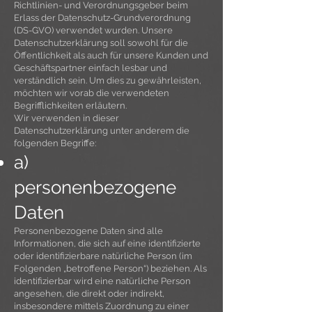
Richtlinien- und Verordnungsgeber beim
Erlass der Datenschutz-Grundverordnung
(DS-GVO) verwendet wurden. Unsere
Datenschutzerklärung soll sowohl für die
Öffentlichkeit als auch für unsere Kunden und
Geschäftspartner einfach lesbar und
verständlich sein. Um dies zu gewährleisten,
möchten wir vorab die verwendeten
Begrifflichkeiten erläutern.
Wir verwenden in dieser
Datenschutzerklärung unter anderem die
folgenden Begriffe:
a)
personenbezogene
Daten
Personenbezogene Daten sind alle
Informationen, die sich auf eine identifizierte
oder identifizierbare natürliche Person (im
Folgenden „betroffene Person“) beziehen. Als
identifizierbar wird eine natürliche Person
angesehen, die direkt oder indirekt,
insbesondere mittels Zuordnung zu einer