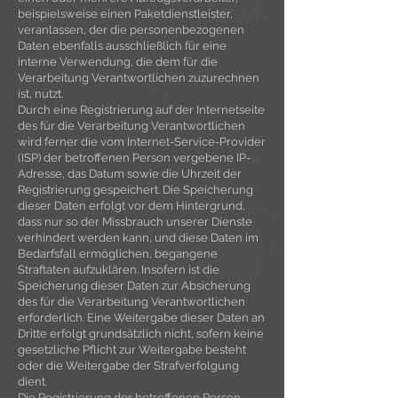
beispielsweise einen Paketdienstleister,
veranlassen, der die personenbezogenen
Daten ebenfalls ausschließlich für eine
interne Verwendung, die dem für die
Verarbeitung Verantwortlichen zuzurechnen
ist, nutzt.
Durch eine Registrierung auf der Internetseite
des für die Verarbeitung Verantwortlichen
wird ferner die vom Internet-Service-Provider
(ISP) der betroffenen Person vergebene IP-
Adresse, das Datum sowie die Uhrzeit der
Registrierung gespeichert. Die Speicherung
dieser Daten erfolgt vor dem Hintergrund,
dass nur so der Missbrauch unserer Dienste
verhindert werden kann, und diese Daten im
Bedarfsfall ermöglichen, begangene
Straftaten aufzuklären. Insofern ist die
Speicherung dieser Daten zur Absicherung
des für die Verarbeitung Verantwortlichen
erforderlich. Eine Weitergabe dieser Daten an
Dritte erfolgt grundsätzlich nicht, sofern keine
gesetzliche Pflicht zur Weitergabe besteht
oder die Weitergabe der Strafverfolgung
dient.
Die Registrierung der betroffenen Person