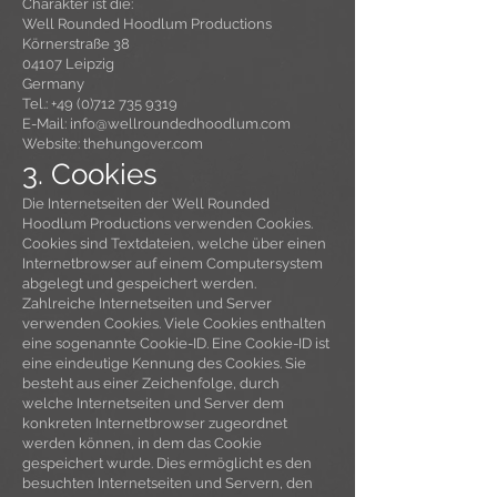
Charakter ist die:
Well Rounded Hoodlum Productions
Körnerstraße 38
04107 Leipzig
Germany
Tel.:
+49 (0)712 735 9319
E-Mail:
info@wellroundedhoodlum.com
Website: thehungover.com
3. Cookies
Die Internetseiten der Well Rounded
Hoodlum Productions verwenden Cookies.
Cookies sind Textdateien, welche über einen
Internetbrowser auf einem Computersystem
abgelegt und gespeichert werden.
Zahlreiche Internetseiten und Server
verwenden Cookies. Viele Cookies enthalten
eine sogenannte Cookie-ID. Eine Cookie-ID ist
eine eindeutige Kennung des Cookies. Sie
besteht aus einer Zeichenfolge, durch
welche Internetseiten und Server dem
konkreten Internetbrowser zugeordnet
werden können, in dem das Cookie
gespeichert wurde. Dies ermöglicht es den
besuchten Internetseiten und Servern, den