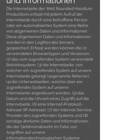
und Informationen
Die Internetseite der Well Rounded Hoodlum
Productions erfasst mit jedem Aufruf der
Internetseite durch eine betroffene Person
oder ein automatisiertes System eine Reihe
von allgemeinen Daten und Informationen.
Diese allgemeinen Daten und Informationen
werden in den Logfiles des Servers
gespeichert. Erfasst werden können die (1)
verwendeten Browsertypen und Versionen,
(2) das vom zugreifenden System verwendete
Betriebssystem, (3) die Internetseite, von
welcher ein zugreifendes System auf unsere
Internetseite gelangt (sogenannte Referrer),
(4) die Unterwebseiten, welche über ein
zugreifendes System auf unserer
Internetseite angesteuert werden, (5) das
Datum und die Uhrzeit eines Zugriffs auf die
Internetseite, (6) eine Internet-Protokoll-
Adresse (IP-Adresse), (7) der Internet-Service-
Provider des zugreifenden Systems und (8)
sonstige ähnliche Daten und Informationen,
die der Gefahrenabwehr im Falle von
Angriffen auf unsere
informationstechnologischen Systeme