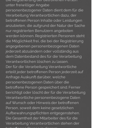
unter freiwilliger Angabe
personenbezogener Daten dient dem für die
Verarbeitung Verantwortlichen dazu, der
betroffenen Person Inhalte oder Leistungen
anzubieten, die aufgrund der Natur der Sache
nur registrierten Benutzern angeboten
werden können. Registrierten Personen steht
die Möglichkeit frei, die bei der Registrierung
angegebenen personenbezogenen Daten
jederzeit abzuändern oder vollständig aus
dem Datenbestand des für die Verarbeitung
Verantwortlichen löschen zu lassen.
Der für die Verarbeitung Verantwortliche
erteilt jeder betroffenen Person jederzeit auf
Anfrage Auskunft darüber, welche
personenbezogenen Daten über die
betroffene Person gespeichert sind. Ferner
berichtigt oder löscht der für die Verarbeitung
Verantwortliche personenbezogene Daten
auf Wunsch oder Hinweis der betroffenen
Person, soweit dem keine gesetzlichen
Aufbewahrungspflichten entgegenstehen.
Die Gesamtheit der Mitarbeiter des für die
Verarbeitung Verantwortlichen stehen der