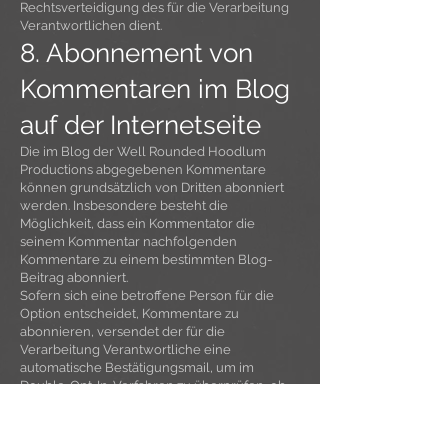
Rechtsverteidigung des für die Verarbeitung
Verantwortlichen dient.
8. Abonnement von
Kommentaren im Blog
auf der Internetseite
Die im Blog der Well Rounded Hoodlum
Productions abgegebenen Kommentare
können grundsätzlich von Dritten abonniert
werden. Insbesondere besteht die
Möglichkeit, dass ein Kommentator die
seinem Kommentar nachfolgenden
Kommentare zu einem bestimmten Blog-
Beitrag abonniert.
Sofern sich eine betroffene Person für die
Option entscheidet, Kommentare zu
abonnieren, versendet der für die
Verarbeitung Verantwortliche eine
automatische Bestätigungsmail, um im
Double-Opt-In-Verfahren zu überprüfen, ob
sich wirklich der Inhaber der angegebenen E-
Mail-Adresse für diese Option entschieden
hat. Die Option zum Abonnement von