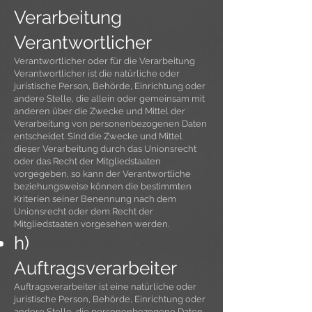
Verarbeitung
Verantwortlicher
Verantwortlicher oder für die Verarbeitung
Verantwortlicher ist die natürliche oder
juristische Person, Behörde, Einrichtung oder
andere Stelle, die allein oder gemeinsam mit
anderen über die Zwecke und Mittel der
Verarbeitung von personenbezogenen Daten
entscheidet. Sind die Zwecke und Mittel
dieser Verarbeitung durch das Unionsrecht
oder das Recht der Mitgliedstaaten
vorgegeben, so kann der Verantwortliche
beziehungsweise können die bestimmten
Kriterien seiner Benennung nach dem
Unionsrecht oder dem Recht der
Mitgliedstaaten vorgesehen werden.
h)
Auftragsverarbeiter
Auftragsverarbeiter ist eine natürliche oder
juristische Person, Behörde, Einrichtung oder
andere Stelle, die personenbezogene Daten