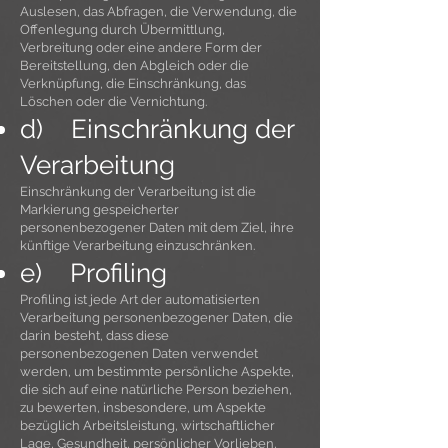
Auslesen, das Abfragen, die Verwendung, die
Offenlegung durch Übermittlung,
Verbreitung oder eine andere Form der
Bereitstellung, den Abgleich oder die
Verknüpfung, die Einschränkung, das
Löschen oder die Vernichtung.
d) Einschränkung der
Verarbeitung
Einschränkung der Verarbeitung ist die
Markierung gespeicherter
personenbezogener Daten mit dem Ziel, ihre
künftige Verarbeitung einzuschränken.
e) Profiling
Profiling ist jede Art der automatisierten
Verarbeitung personenbezogener Daten, die
darin besteht, dass diese
personenbezogenen Daten verwendet
werden, um bestimmte persönliche Aspekte,
die sich auf eine natürliche Person beziehen,
zu bewerten, insbesondere, um Aspekte
bezüglich Arbeitsleistung, wirtschaftlicher
Lage, Gesundheit, persönlicher Vorlieben,