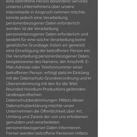
eine betroffene Person besondere Services
unseres Unternehmens über unsere
Internetseite in Anspruch nehmen möchte,
könnte jedoch eine Verarbeitung
personenbezogener Daten erforderlich
werden. Ist die Verarbeitung
personenbezogener Daten erforderlich und
besteht für eine solche Verarbeitung keine
gesetzliche Grundlage, holen wir generell
eine Einwilligung der betroffenen Person ein.
Die Verarbeitung personenbezogener Daten,
beispielsweise des Namens, der Anschrift, E-
Mail-Adresse oder Telefonnummer einer
betroffenen Person, erfolgt stets im Einklang
mit der Datenschutz-Grundverordnung und in
Übereinstimmung mit den für die Well
Rounded Hoodlum Productions geltenden
landesspezifischen
Datenschutzbestimmungen. Mittels dieser
Datenschutzerklärung möchte unser
Unternehmen die Öffentlichkeit über Art,
Umfang und Zweck der von uns erhobenen,
genutzten und verarbeiteten
personenbezogenen Daten informieren.
Ferner werden betroffene Personen mittels