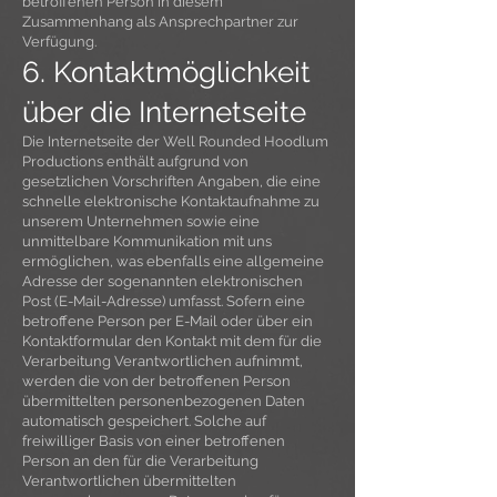
betroffenen Person in diesem
Zusammenhang als Ansprechpartner zur
Verfügung.
6. Kontaktmöglichkeit
über die Internetseite
Die Internetseite der Well Rounded Hoodlum
Productions enthält aufgrund von
gesetzlichen Vorschriften Angaben, die eine
schnelle elektronische Kontaktaufnahme zu
unserem Unternehmen sowie eine
unmittelbare Kommunikation mit uns
ermöglichen, was ebenfalls eine allgemeine
Adresse der sogenannten elektronischen
Post (E-Mail-Adresse) umfasst. Sofern eine
betroffene Person per E-Mail oder über ein
Kontaktformular den Kontakt mit dem für die
Verarbeitung Verantwortlichen aufnimmt,
werden die von der betroffenen Person
übermittelten personenbezogenen Daten
automatisch gespeichert. Solche auf
freiwilliger Basis von einer betroffenen
Person an den für die Verarbeitung
Verantwortlichen übermittelten