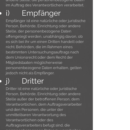
im Auftrag des Verantwortlichen verarbeitet.
i) Empfänger
Empfänger ist eine natürliche oder juristische
Person, Behörde, Einrichtung oder andere
Stelle, der personenbezogene Daten
offengelegt werden, unabhängig davon, ob
es sich bei ihr um einen Dritten handelt oder
nicht. Behörden, die im Rahmen eines
bestimmten Untersuchungsauftrags nach
dem Unionsrecht oder dem Recht der
Mitgliedstaaten möglicherweise
personenbezogene Daten erhalten, gelten
jedoch nicht als Empfänger.
j) Dritter
Dritter ist eine natürliche oder juristische
Person, Behörde, Einrichtung oder andere
Stelle außer der betroffenen Person, dem
Verantwortlichen, dem Auftragsverarbeiter
und den Personen, die unter der
unmittelbaren Verantwortung des
Verantwortlichen oder des
Auftragsverarbeiters befugt sind, die